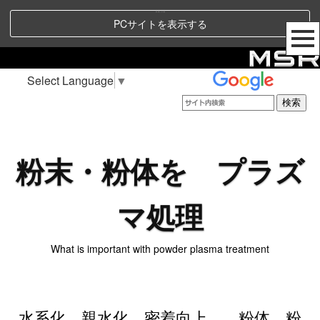
粉末・粉体を プラズマ処理
PCサイトを表示する
Select Language
▼
粉末・粉体を プラズ
マ処理
What is important with powder plasma treatment
水系化、親水化、密着向上 粉体、粉