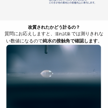
改質されたかどう計るの？
質問にお応えしますと、
では測りきれな
濡れ試薬
い数値になるので
純水の接触角で確認します
。