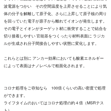
波電源をつかい その空間温度を上昇させることにより気
体の分子を解離して原子化、さらに上昇して原子核の周り
を回っていた電子が原子から離れてイオンが発生します。
その電子とイオンがターゲット材に衝突することで結合を
切り接着しやすい
官能基
をつくったり材料表面に
ラジカ
ル
が生成され分子間接合しやすい状態に変化します。
これらとは別に
アンカー
効果においても酸素エネルギー
によって表面はナノレベルで粗面化されます。
コロナ処理をご存知なら 100倍くらいの高い密度で処理
ができます。
ライフタイムのおいてはコロナ処理の約４倍（MSRテス
ト）