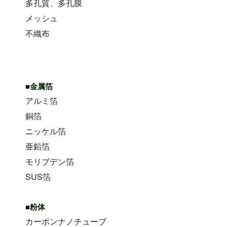
多孔質、多孔膜
メッシュ
不織布
■金属箔
アルミ箔
銅箔
ニッケル箔
亜鉛箔
モリブデン箔
SUS箔
■粉体
カーボンナノチューブ